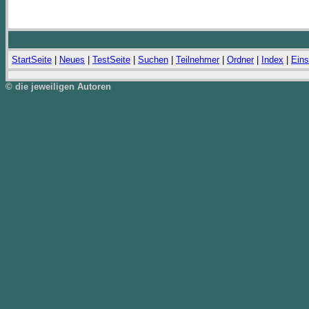
StartSeite
|
Neues
|
TestSeite
|
Suchen
|
Teilnehmer
|
Ordner
|
Index
|
Eins
© die jeweiligen Autoren