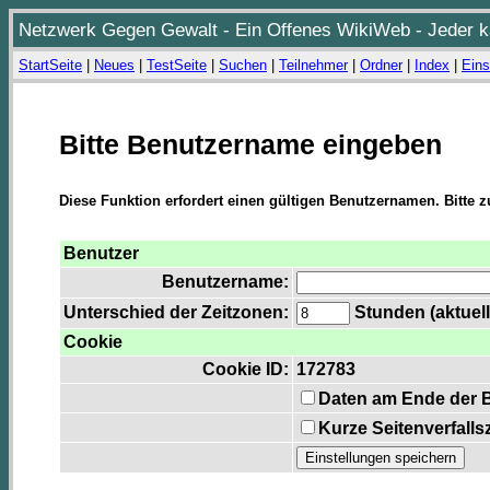
Netzwerk Gegen Gewalt - Ein Offenes WikiWeb - Jeder ka
StartSeite
|
Neues
|
TestSeite
|
Suchen
|
Teilnehmer
|
Ordner
|
Index
|
Eins
Bitte Benutzername eingeben
Diese Funktion erfordert einen gültigen Benutzernamen. Bitte 
Benutzer
Benutzername:
Unterschied der Zeitzonen:
Stunden (aktuell
Cookie
Cookie ID:
172783
Daten am Ende der 
Kurze Seitenverfalls