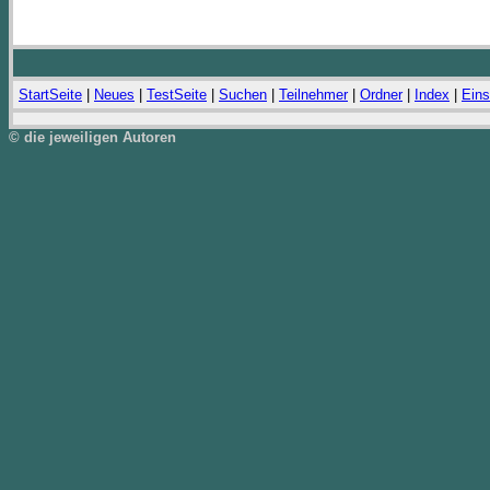
StartSeite
|
Neues
|
TestSeite
|
Suchen
|
Teilnehmer
|
Ordner
|
Index
|
Eins
© die jeweiligen Autoren