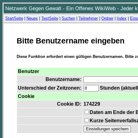
Netzwerk Gegen Gewalt - Ein Offenes WikiWeb - Jeder ka
StartSeite
|
Neues
|
TestSeite
|
Suchen
|
Teilnehmer
|
Ordner
|
Index
|
Eins
Bitte Benutzername eingeben
Diese Funktion erfordert einen gültigen Benutzernamen. Bitte 
Benutzer
Benutzername:
Unterschied der Zeitzonen:
Stunden (aktuell
Cookie
Cookie ID:
174229
Daten am Ende der 
Kurze Seitenverfalls