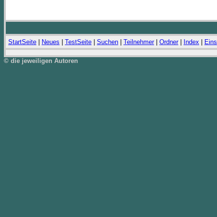
StartSeite
|
Neues
|
TestSeite
|
Suchen
|
Teilnehmer
|
Ordner
|
Index
|
Eins
© die jeweiligen Autoren