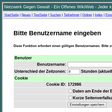
Netzwerk Gegen Gewalt - Ein Offenes WikiWeb - Jeder ka
StartSeite
|
Neues
|
TestSeite
|
Suchen
|
Teilnehmer
|
Ordner
|
Index
|
Eins
Bitte Benutzername eingeben
Diese Funktion erfordert einen gültigen Benutzernamen. Bitte 
Benutzer
Benutzername:
Unterschied der Zeitzonen:
Stunden (aktuell
Cookie
Cookie ID:
172986
Daten am Ende der 
Kurze Seitenverfalls