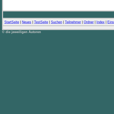
StartSeite
|
Neues
|
TestSeite
|
Suchen
|
Teilnehmer
|
Ordner
|
Index
|
Eins
© die jeweiligen Autoren