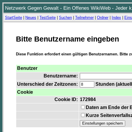
Netzwerk Gegen Gewalt - Ein Offenes WikiWeb - Jeder ka
StartSeite
|
Neues
|
TestSeite
|
Suchen
|
Teilnehmer
|
Ordner
|
Index
|
Eins
Bitte Benutzername eingeben
Diese Funktion erfordert einen gültigen Benutzernamen. Bitte 
Benutzer
Benutzername:
Unterschied der Zeitzonen:
Stunden (aktuell
Cookie
Cookie ID:
172984
Daten am Ende der 
Kurze Seitenverfalls