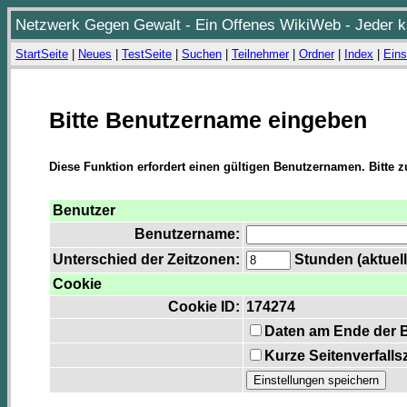
Netzwerk Gegen Gewalt - Ein Offenes WikiWeb - Jeder ka
StartSeite
|
Neues
|
TestSeite
|
Suchen
|
Teilnehmer
|
Ordner
|
Index
|
Eins
Bitte Benutzername eingeben
Diese Funktion erfordert einen gültigen Benutzernamen. Bitte 
Benutzer
Benutzername:
Unterschied der Zeitzonen:
Stunden (aktuell
Cookie
Cookie ID:
174274
Daten am Ende der 
Kurze Seitenverfalls