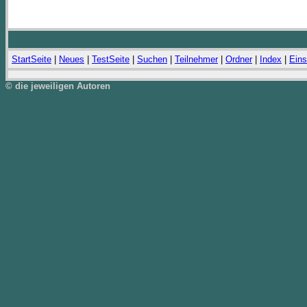
StartSeite
|
Neues
|
TestSeite
|
Suchen
|
Teilnehmer
|
Ordner
|
Index
|
Eins
© die jeweiligen Autoren