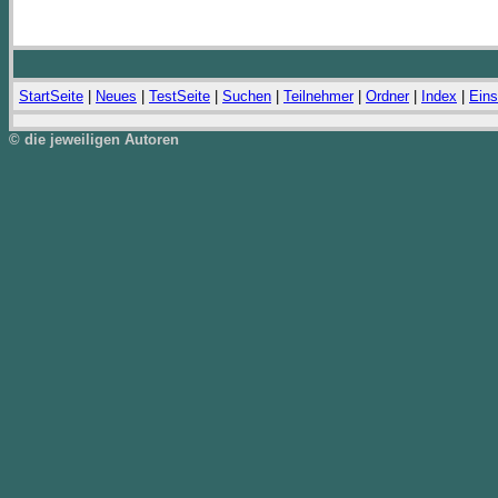
StartSeite
|
Neues
|
TestSeite
|
Suchen
|
Teilnehmer
|
Ordner
|
Index
|
Eins
© die jeweiligen Autoren