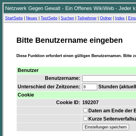
Netzwerk Gegen Gewalt - Ein Offenes WikiWeb - Jeder ka
StartSeite
|
Neues
|
TestSeite
|
Suchen
|
Teilnehmer
|
Ordner
|
Index
|
Eins
Bitte Benutzername eingeben
Diese Funktion erfordert einen gültigen Benutzernamen. Bitte 
Benutzer
Benutzername:
Unterschied der Zeitzonen:
Stunden (aktuell
Cookie
Cookie ID:
192207
Daten am Ende der 
Kurze Seitenverfalls