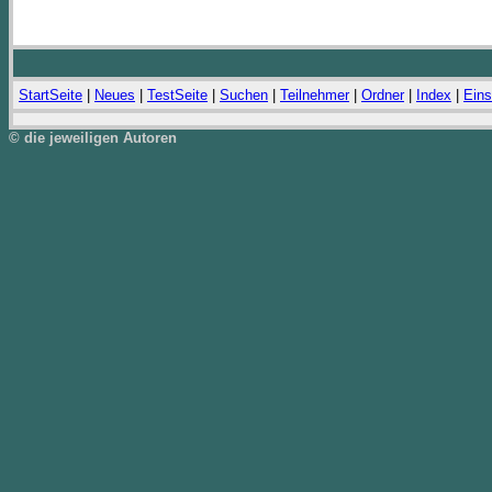
StartSeite
|
Neues
|
TestSeite
|
Suchen
|
Teilnehmer
|
Ordner
|
Index
|
Eins
© die jeweiligen Autoren