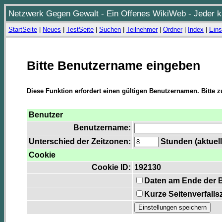
Netzwerk Gegen Gewalt - Ein Offenes WikiWeb - Jeder ka
StartSeite
|
Neues
|
TestSeite
|
Suchen
|
Teilnehmer
|
Ordner
|
Index
|
Eins
Bitte Benutzername eingeben
Diese Funktion erfordert einen gültigen Benutzernamen. Bitte 
Benutzer
Benutzername:
Unterschied der Zeitzonen:
Stunden (aktuell
Cookie
Cookie ID:
192130
Daten am Ende der 
Kurze Seitenverfalls