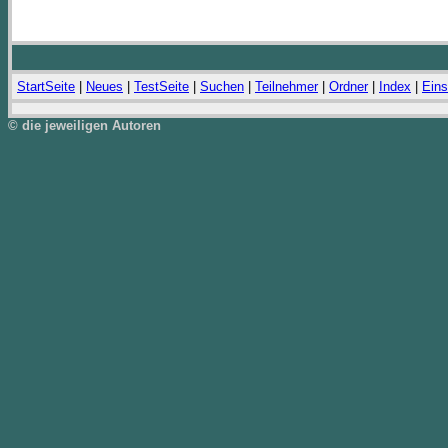
StartSeite
|
Neues
|
TestSeite
|
Suchen
|
Teilnehmer
|
Ordner
|
Index
|
Eins
© die jeweiligen Autoren