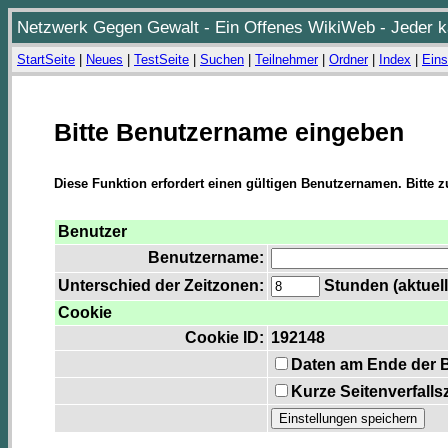
Netzwerk Gegen Gewalt - Ein Offenes WikiWeb - Jeder ka
StartSeite
|
Neues
|
TestSeite
|
Suchen
|
Teilnehmer
|
Ordner
|
Index
|
Eins
Bitte Benutzername eingeben
Diese Funktion erfordert einen gültigen Benutzernamen. Bitte 
Benutzer
Benutzername:
Unterschied der Zeitzonen:
Stunden (aktuell
Cookie
Cookie ID:
192148
Daten am Ende der 
Kurze Seitenverfalls