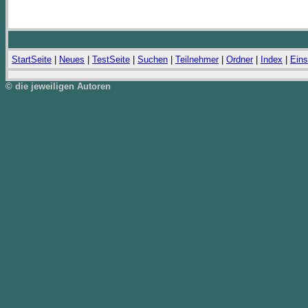
StartSeite
|
Neues
|
TestSeite
|
Suchen
|
Teilnehmer
|
Ordner
|
Index
|
Eins
© die jeweiligen Autoren