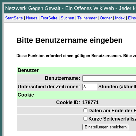
Netzwerk Gegen Gewalt - Ein Offenes WikiWeb - Jeder ka
StartSeite
|
Neues
|
TestSeite
|
Suchen
|
Teilnehmer
|
Ordner
|
Index
|
Eins
Bitte Benutzername eingeben
Diese Funktion erfordert einen gültigen Benutzernamen. Bitte 
Benutzer
Benutzername:
Unterschied der Zeitzonen:
Stunden (aktuell
Cookie
Cookie ID:
178771
Daten am Ende der 
Kurze Seitenverfalls