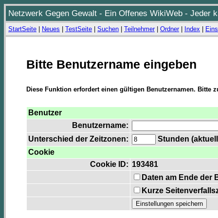
Netzwerk Gegen Gewalt - Ein Offenes WikiWeb - Jeder ka
StartSeite
|
Neues
|
TestSeite
|
Suchen
|
Teilnehmer
|
Ordner
|
Index
|
Eins
Bitte Benutzername eingeben
Diese Funktion erfordert einen gültigen Benutzernamen. Bitte 
Benutzer
Benutzername:
Unterschied der Zeitzonen:
Stunden (aktuell
Cookie
Cookie ID:
193481
Daten am Ende der 
Kurze Seitenverfalls