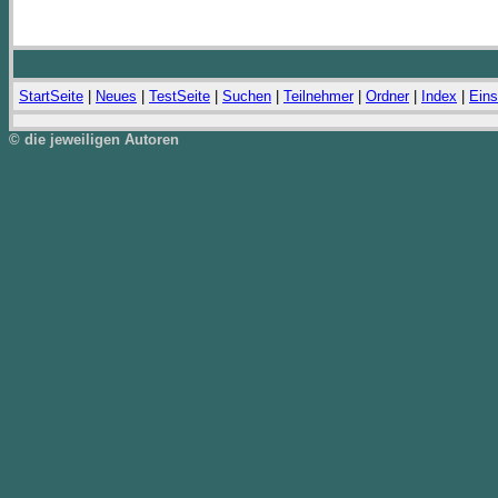
StartSeite
|
Neues
|
TestSeite
|
Suchen
|
Teilnehmer
|
Ordner
|
Index
|
Eins
© die jeweiligen Autoren