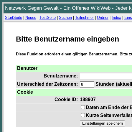
Netzwerk Gegen Gewalt - Ein Offenes WikiWeb - Jeder ka
StartSeite
|
Neues
|
TestSeite
|
Suchen
|
Teilnehmer
|
Ordner
|
Index
|
Eins
Bitte Benutzername eingeben
Diese Funktion erfordert einen gültigen Benutzernamen. Bitte 
Benutzer
Benutzername:
Unterschied der Zeitzonen:
Stunden (aktuell
Cookie
Cookie ID:
188907
Daten am Ende der 
Kurze Seitenverfalls