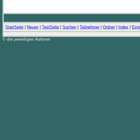
StartSeite
|
Neues
|
TestSeite
|
Suchen
|
Teilnehmer
|
Ordner
|
Index
|
Eins
© die jeweiligen Autoren