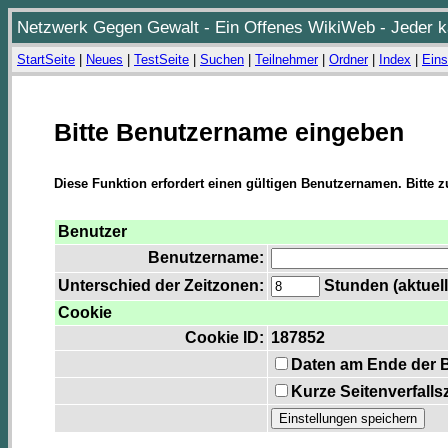
Netzwerk Gegen Gewalt - Ein Offenes WikiWeb - Jeder ka
StartSeite
|
Neues
|
TestSeite
|
Suchen
|
Teilnehmer
|
Ordner
|
Index
|
Eins
Bitte Benutzername eingeben
Diese Funktion erfordert einen gültigen Benutzernamen. Bitte 
Benutzer
Benutzername:
Unterschied der Zeitzonen:
Stunden (aktuell
Cookie
Cookie ID:
187852
Daten am Ende der 
Kurze Seitenverfalls