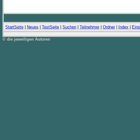
StartSeite
|
Neues
|
TestSeite
|
Suchen
|
Teilnehmer
|
Ordner
|
Index
|
Eins
© die jeweiligen Autoren