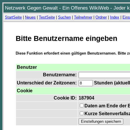
Netzwerk Gegen Gewalt - Ein Offenes WikiWeb - Jeder ka
StartSeite
|
Neues
|
TestSeite
|
Suchen
|
Teilnehmer
|
Ordner
|
Index
|
Eins
Bitte Benutzername eingeben
Diese Funktion erfordert einen gültigen Benutzernamen. Bitte 
Benutzer
Benutzername:
Unterschied der Zeitzonen:
Stunden (aktuell
Cookie
Cookie ID:
187904
Daten am Ende der 
Kurze Seitenverfalls