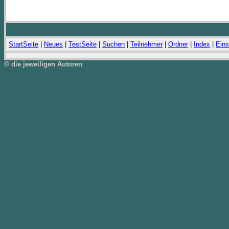
StartSeite
|
Neues
|
TestSeite
|
Suchen
|
Teilnehmer
|
Ordner
|
Index
|
Eins
© die jeweiligen Autoren