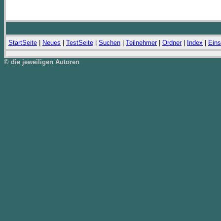
StartSeite
|
Neues
|
TestSeite
|
Suchen
|
Teilnehmer
|
Ordner
|
Index
|
Eins
© die jeweiligen Autoren