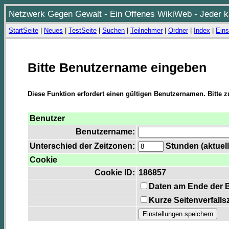
Netzwerk Gegen Gewalt - Ein Offenes WikiWeb - Jeder ka
StartSeite
|
Neues
|
TestSeite
|
Suchen
|
Teilnehmer
|
Ordner
|
Index
|
Eins
Bitte Benutzername eingeben
Diese Funktion erfordert einen gültigen Benutzernamen. Bitte 
Benutzer
Benutzername:
Unterschied der Zeitzonen:
Stunden (aktuell
Cookie
Cookie ID:
186857
Daten am Ende der 
Kurze Seitenverfalls