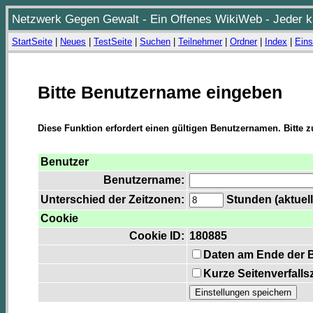
Netzwerk Gegen Gewalt - Ein Offenes WikiWeb - Jeder ka
StartSeite
|
Neues
|
TestSeite
|
Suchen
|
Teilnehmer
|
Ordner
|
Index
|
Eins
Bitte Benutzername eingeben
Diese Funktion erfordert einen gültigen Benutzernamen. Bitte 
Benutzer
Benutzername:
Unterschied der Zeitzonen:
Stunden (aktuell
Cookie
Cookie ID:
180885
Daten am Ende der 
Kurze Seitenverfalls