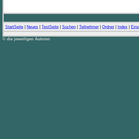
StartSeite
|
Neues
|
TestSeite
|
Suchen
|
Teilnehmer
|
Ordner
|
Index
|
Eins
© die jeweiligen Autoren