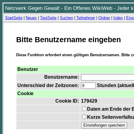
Netzwerk Gegen Gewalt - Ein Offenes WikiWeb - Jeder ka
StartSeite
|
Neues
|
TestSeite
|
Suchen
|
Teilnehmer
|
Ordner
|
Index
|
Eins
Bitte Benutzername eingeben
Diese Funktion erfordert einen gültigen Benutzernamen. Bitte 
Benutzer
Benutzername:
Unterschied der Zeitzonen:
Stunden (aktuell
Cookie
Cookie ID:
179429
Daten am Ende der 
Kurze Seitenverfalls