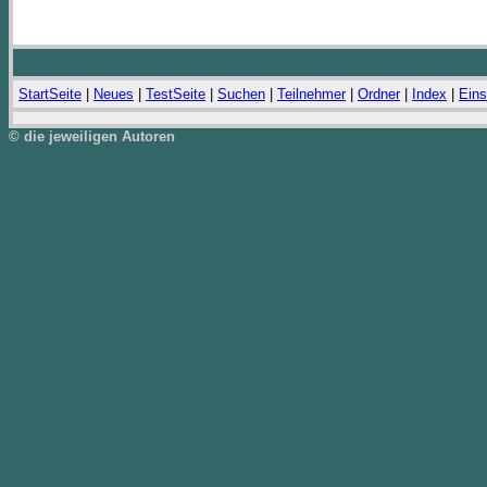
StartSeite
|
Neues
|
TestSeite
|
Suchen
|
Teilnehmer
|
Ordner
|
Index
|
Eins
© die jeweiligen Autoren