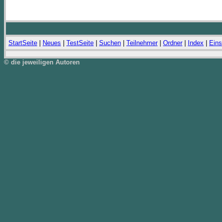
StartSeite
|
Neues
|
TestSeite
|
Suchen
|
Teilnehmer
|
Ordner
|
Index
|
Eins
© die jeweiligen Autoren