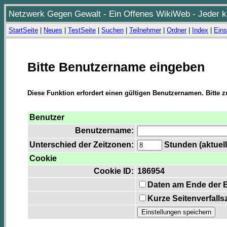
Netzwerk Gegen Gewalt - Ein Offenes WikiWeb - Jeder ka
StartSeite
|
Neues
|
TestSeite
|
Suchen
|
Teilnehmer
|
Ordner
|
Index
|
Eins
Bitte Benutzername eingeben
Diese Funktion erfordert einen gültigen Benutzernamen. Bitte 
Benutzer
Benutzername:
Unterschied der Zeitzonen:
Stunden (aktuell
Cookie
Cookie ID:
186954
Daten am Ende der 
Kurze Seitenverfalls