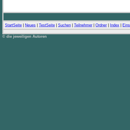
StartSeite
|
Neues
|
TestSeite
|
Suchen
|
Teilnehmer
|
Ordner
|
Index
|
Eins
© die jeweiligen Autoren