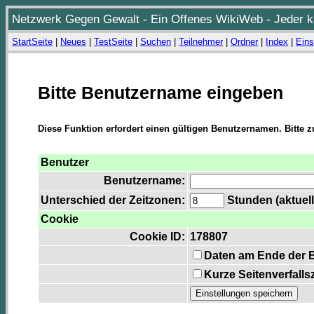
Netzwerk Gegen Gewalt - Ein Offenes WikiWeb - Jeder ka
StartSeite
|
Neues
|
TestSeite
|
Suchen
|
Teilnehmer
|
Ordner
|
Index
|
Eins
Bitte Benutzername eingeben
Diese Funktion erfordert einen gültigen Benutzernamen. Bitte 
Benutzer
Benutzername:
Unterschied der Zeitzonen:
Stunden (aktuell
Cookie
Cookie ID:
178807
Daten am Ende der 
Kurze Seitenverfalls