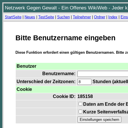
Netzwerk Gegen Gewalt - Ein Offenes WikiWeb - Jeder ka
StartSeite
|
Neues
|
TestSeite
|
Suchen
|
Teilnehmer
|
Ordner
|
Index
|
Eins
Bitte Benutzername eingeben
Diese Funktion erfordert einen gültigen Benutzernamen. Bitte 
Benutzer
Benutzername:
Unterschied der Zeitzonen:
Stunden (aktuell
Cookie
Cookie ID:
185158
Daten am Ende der 
Kurze Seitenverfalls