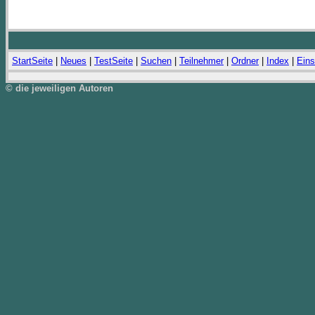
StartSeite
|
Neues
|
TestSeite
|
Suchen
|
Teilnehmer
|
Ordner
|
Index
|
Eins
© die jeweiligen Autoren