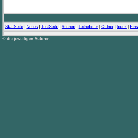
StartSeite
|
Neues
|
TestSeite
|
Suchen
|
Teilnehmer
|
Ordner
|
Index
|
Eins
© die jeweiligen Autoren