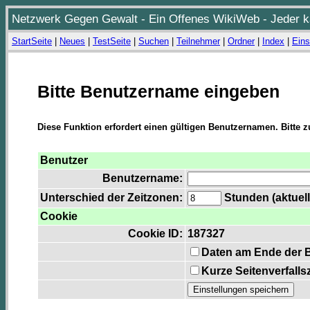
Netzwerk Gegen Gewalt - Ein Offenes WikiWeb - Jeder ka
StartSeite
|
Neues
|
TestSeite
|
Suchen
|
Teilnehmer
|
Ordner
|
Index
|
Eins
Bitte Benutzername eingeben
Diese Funktion erfordert einen gültigen Benutzernamen. Bitte 
Benutzer
Benutzername:
Unterschied der Zeitzonen:
Stunden (aktuell
Cookie
Cookie ID:
187327
Daten am Ende der 
Kurze Seitenverfalls