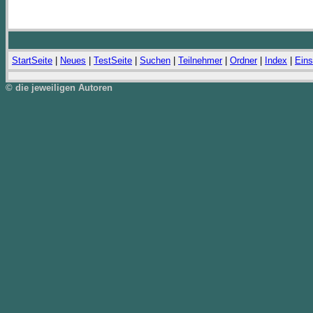
StartSeite
|
Neues
|
TestSeite
|
Suchen
|
Teilnehmer
|
Ordner
|
Index
|
Eins
© die jeweiligen Autoren