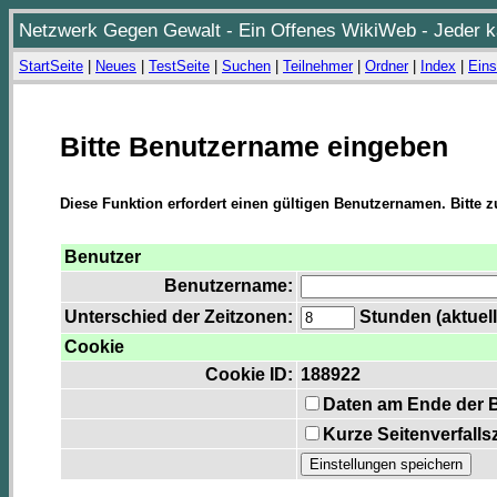
Netzwerk Gegen Gewalt - Ein Offenes WikiWeb - Jeder ka
StartSeite
|
Neues
|
TestSeite
|
Suchen
|
Teilnehmer
|
Ordner
|
Index
|
Eins
Bitte Benutzername eingeben
Diese Funktion erfordert einen gültigen Benutzernamen. Bitte 
Benutzer
Benutzername:
Unterschied der Zeitzonen:
Stunden (aktuell
Cookie
Cookie ID:
188922
Daten am Ende der 
Kurze Seitenverfalls