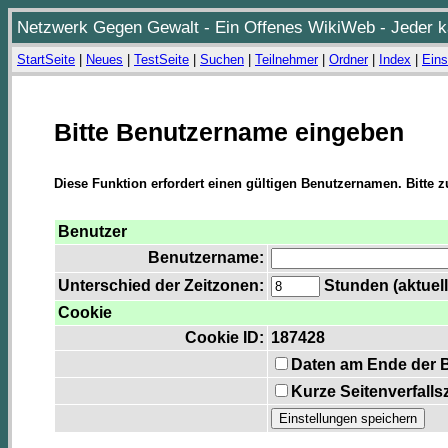
Netzwerk Gegen Gewalt - Ein Offenes WikiWeb - Jeder ka
StartSeite
|
Neues
|
TestSeite
|
Suchen
|
Teilnehmer
|
Ordner
|
Index
|
Eins
Bitte Benutzername eingeben
Diese Funktion erfordert einen gültigen Benutzernamen. Bitte 
Benutzer
Benutzername:
Unterschied der Zeitzonen:
Stunden (aktuell
Cookie
Cookie ID:
187428
Daten am Ende der 
Kurze Seitenverfalls