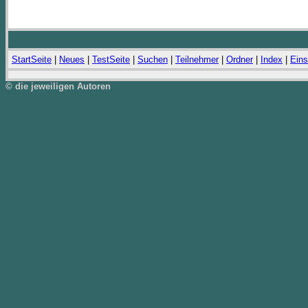
StartSeite
|
Neues
|
TestSeite
|
Suchen
|
Teilnehmer
|
Ordner
|
Index
|
Eins
© die jeweiligen Autoren