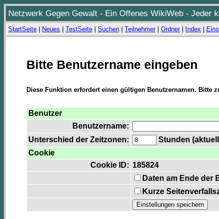
Netzwerk Gegen Gewalt - Ein Offenes WikiWeb - Jeder ka
StartSeite
|
Neues
|
TestSeite
|
Suchen
|
Teilnehmer
|
Ordner
|
Index
|
Eins
Bitte Benutzername eingeben
Diese Funktion erfordert einen gültigen Benutzernamen. Bitte 
Benutzer
Benutzername:
Unterschied der Zeitzonen:
Stunden (aktuell
Cookie
Cookie ID:
185824
Daten am Ende der 
Kurze Seitenverfalls