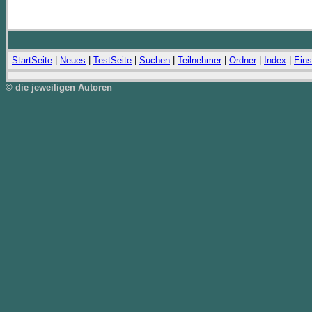
StartSeite
|
Neues
|
TestSeite
|
Suchen
|
Teilnehmer
|
Ordner
|
Index
|
Eins
© die jeweiligen Autoren