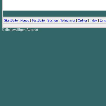
StartSeite
|
Neues
|
TestSeite
|
Suchen
|
Teilnehmer
|
Ordner
|
Index
|
Eins
© die jeweiligen Autoren