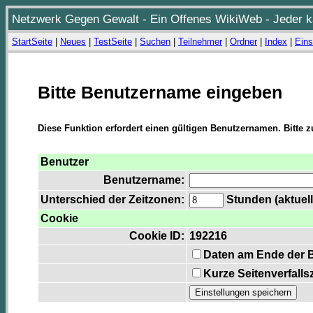
Netzwerk Gegen Gewalt - Ein Offenes WikiWeb - Jeder ka
StartSeite
|
Neues
|
TestSeite
|
Suchen
|
Teilnehmer
|
Ordner
|
Index
|
Eins
Bitte Benutzername eingeben
Diese Funktion erfordert einen gültigen Benutzernamen. Bitte 
Benutzer
Benutzername:
Unterschied der Zeitzonen:
Stunden (aktuell
Cookie
Cookie ID:
192216
Daten am Ende der 
Kurze Seitenverfalls