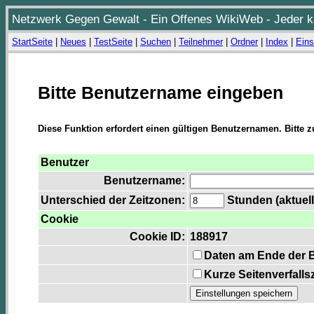
Netzwerk Gegen Gewalt - Ein Offenes WikiWeb - Jeder ka
StartSeite
|
Neues
|
TestSeite
|
Suchen
|
Teilnehmer
|
Ordner
|
Index
|
Eins
Bitte Benutzername eingeben
Diese Funktion erfordert einen gültigen Benutzernamen. Bitte 
Benutzer
Benutzername:
Unterschied der Zeitzonen:
Stunden (aktuell
Cookie
Cookie ID:
188917
Daten am Ende der 
Kurze Seitenverfalls