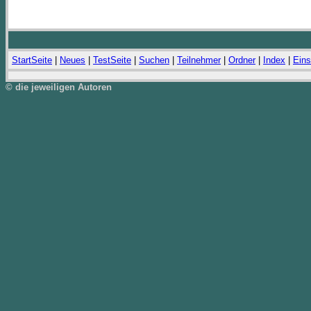
StartSeite
|
Neues
|
TestSeite
|
Suchen
|
Teilnehmer
|
Ordner
|
Index
|
Eins
© die jeweiligen Autoren