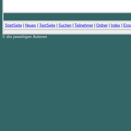
StartSeite
|
Neues
|
TestSeite
|
Suchen
|
Teilnehmer
|
Ordner
|
Index
|
Eins
© die jeweiligen Autoren