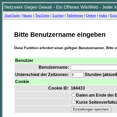
Netzwerk Gegen Gewalt - Ein Offenes WikiWeb - Jeder ka
StartSeite
|
Neues
|
TestSeite
|
Suchen
|
Teilnehmer
|
Ordner
|
Index
|
Eins
Bitte Benutzername eingeben
Diese Funktion erfordert einen gültigen Benutzernamen. Bitte 
Benutzer
Benutzername:
Unterschied der Zeitzonen:
Stunden (aktuell
Cookie
Cookie ID:
184433
Daten am Ende der 
Kurze Seitenverfalls