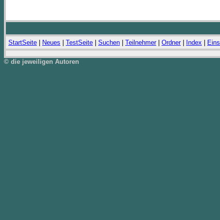
StartSeite
|
Neues
|
TestSeite
|
Suchen
|
Teilnehmer
|
Ordner
|
Index
|
Eins
© die jeweiligen Autoren