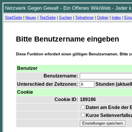
Netzwerk Gegen Gewalt - Ein Offenes WikiWeb - Jeder ka
StartSeite
|
Neues
|
TestSeite
|
Suchen
|
Teilnehmer
|
Ordner
|
Index
|
Eins
Bitte Benutzername eingeben
Diese Funktion erfordert einen gültigen Benutzernamen. Bitte 
Benutzer
Benutzername:
Unterschied der Zeitzonen:
Stunden (aktuell
Cookie
Cookie ID:
189186
Daten am Ende der 
Kurze Seitenverfalls