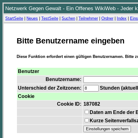
Netzwerk Gegen Gewalt - Ein Offenes WikiWeb - Jeder ka
StartSeite
|
Neues
|
TestSeite
|
Suchen
|
Teilnehmer
|
Ordner
|
Index
|
Eins
Bitte Benutzername eingeben
Diese Funktion erfordert einen gültigen Benutzernamen. Bitte 
Benutzer
Benutzername:
Unterschied der Zeitzonen:
Stunden (aktuell
Cookie
Cookie ID:
187082
Daten am Ende der 
Kurze Seitenverfalls