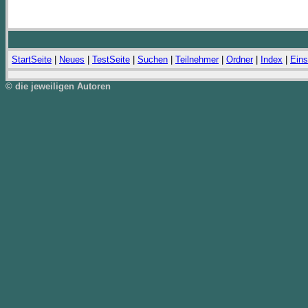
StartSeite
|
Neues
|
TestSeite
|
Suchen
|
Teilnehmer
|
Ordner
|
Index
|
Eins
© die jeweiligen Autoren