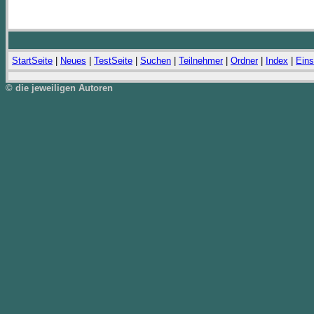
StartSeite
|
Neues
|
TestSeite
|
Suchen
|
Teilnehmer
|
Ordner
|
Index
|
Eins
© die jeweiligen Autoren