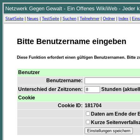
Netzwerk Gegen Gewalt - Ein Offenes WikiWeb - Jeder ka
StartSeite
|
Neues
|
TestSeite
|
Suchen
|
Teilnehmer
|
Ordner
|
Index
|
Eins
Bitte Benutzername eingeben
Diese Funktion erfordert einen gültigen Benutzernamen. Bitte 
Benutzer
Benutzername:
Unterschied der Zeitzonen:
Stunden (aktuell
Cookie
Cookie ID:
181704
Daten am Ende der 
Kurze Seitenverfalls