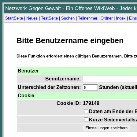
Netzwerk Gegen Gewalt - Ein Offenes WikiWeb - Jeder ka
StartSeite
|
Neues
|
TestSeite
|
Suchen
|
Teilnehmer
|
Ordner
|
Index
|
Eins
Bitte Benutzername eingeben
Diese Funktion erfordert einen gültigen Benutzernamen. Bitte 
Benutzer
Benutzername:
Unterschied der Zeitzonen:
Stunden (aktuell
Cookie
Cookie ID:
179149
Daten am Ende der 
Kurze Seitenverfalls