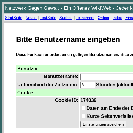
Netzwerk Gegen Gewalt - Ein Offenes WikiWeb - Jeder ka
StartSeite
|
Neues
|
TestSeite
|
Suchen
|
Teilnehmer
|
Ordner
|
Index
|
Eins
Bitte Benutzername eingeben
Diese Funktion erfordert einen gültigen Benutzernamen. Bitte 
Benutzer
Benutzername:
Unterschied der Zeitzonen:
Stunden (aktuell
Cookie
Cookie ID:
174039
Daten am Ende der 
Kurze Seitenverfalls