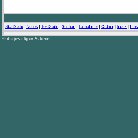
StartSeite
|
Neues
|
TestSeite
|
Suchen
|
Teilnehmer
|
Ordner
|
Index
|
Eins
© die jeweiligen Autoren