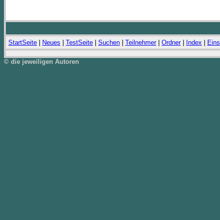
StartSeite
|
Neues
|
TestSeite
|
Suchen
|
Teilnehmer
|
Ordner
|
Index
|
Eins
© die jeweiligen Autoren