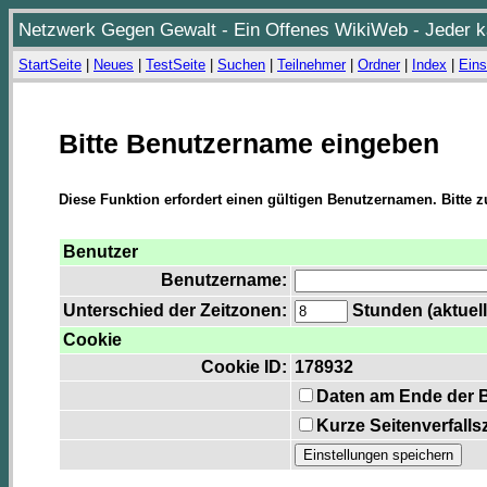
Netzwerk Gegen Gewalt - Ein Offenes WikiWeb - Jeder ka
StartSeite
|
Neues
|
TestSeite
|
Suchen
|
Teilnehmer
|
Ordner
|
Index
|
Eins
Bitte Benutzername eingeben
Diese Funktion erfordert einen gültigen Benutzernamen. Bitte 
Benutzer
Benutzername:
Unterschied der Zeitzonen:
Stunden (aktuell
Cookie
Cookie ID:
178932
Daten am Ende der 
Kurze Seitenverfalls