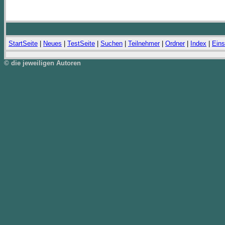
StartSeite
|
Neues
|
TestSeite
|
Suchen
|
Teilnehmer
|
Ordner
|
Index
|
Eins
© die jeweiligen Autoren