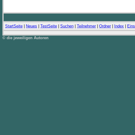
StartSeite
|
Neues
|
TestSeite
|
Suchen
|
Teilnehmer
|
Ordner
|
Index
|
Eins
© die jeweiligen Autoren