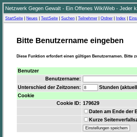
Netzwerk Gegen Gewalt - Ein Offenes WikiWeb - Jeder ka
StartSeite
|
Neues
|
TestSeite
|
Suchen
|
Teilnehmer
|
Ordner
|
Index
|
Eins
Bitte Benutzername eingeben
Diese Funktion erfordert einen gültigen Benutzernamen. Bitte 
Benutzer
Benutzername:
Unterschied der Zeitzonen:
Stunden (aktuell
Cookie
Cookie ID:
179629
Daten am Ende der 
Kurze Seitenverfalls