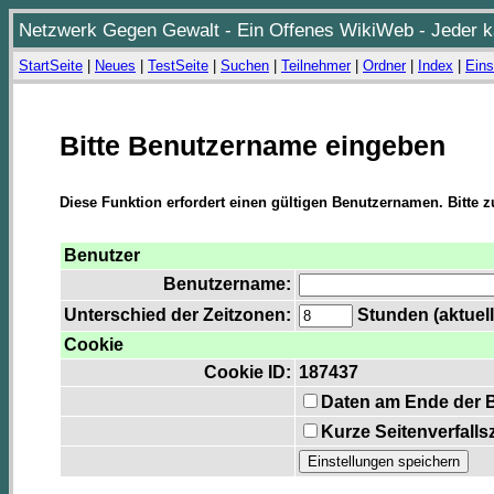
Netzwerk Gegen Gewalt - Ein Offenes WikiWeb - Jeder ka
StartSeite
|
Neues
|
TestSeite
|
Suchen
|
Teilnehmer
|
Ordner
|
Index
|
Eins
Bitte Benutzername eingeben
Diese Funktion erfordert einen gültigen Benutzernamen. Bitte 
Benutzer
Benutzername:
Unterschied der Zeitzonen:
Stunden (aktuell
Cookie
Cookie ID:
187437
Daten am Ende der 
Kurze Seitenverfalls