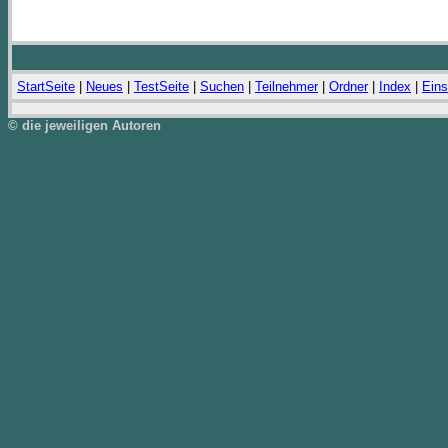
StartSeite
|
Neues
|
TestSeite
|
Suchen
|
Teilnehmer
|
Ordner
|
Index
|
Eins
© die jeweiligen Autoren