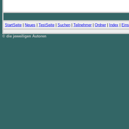
StartSeite
|
Neues
|
TestSeite
|
Suchen
|
Teilnehmer
|
Ordner
|
Index
|
Eins
© die jeweiligen Autoren