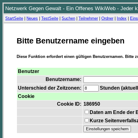
Netzwerk Gegen Gewalt - Ein Offenes WikiWeb - Jeder ka
StartSeite
|
Neues
|
TestSeite
|
Suchen
|
Teilnehmer
|
Ordner
|
Index
|
Eins
Bitte Benutzername eingeben
Diese Funktion erfordert einen gültigen Benutzernamen. Bitte 
Benutzer
Benutzername:
Unterschied der Zeitzonen:
Stunden (aktuell
Cookie
Cookie ID:
186950
Daten am Ende der 
Kurze Seitenverfalls