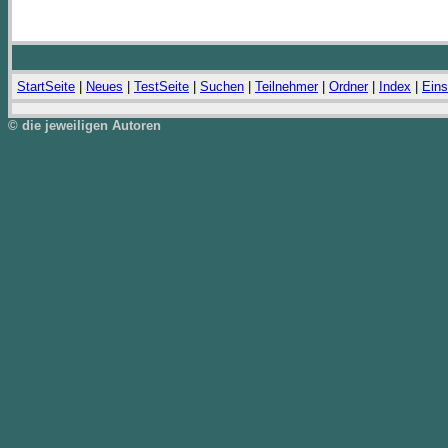
StartSeite
|
Neues
|
TestSeite
|
Suchen
|
Teilnehmer
|
Ordner
|
Index
|
Eins
© die jeweiligen Autoren