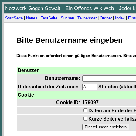
Netzwerk Gegen Gewalt - Ein Offenes WikiWeb - Jeder ka
StartSeite
|
Neues
|
TestSeite
|
Suchen
|
Teilnehmer
|
Ordner
|
Index
|
Eins
Bitte Benutzername eingeben
Diese Funktion erfordert einen gültigen Benutzernamen. Bitte 
Benutzer
Benutzername:
Unterschied der Zeitzonen:
Stunden (aktuell
Cookie
Cookie ID:
179097
Daten am Ende der 
Kurze Seitenverfalls