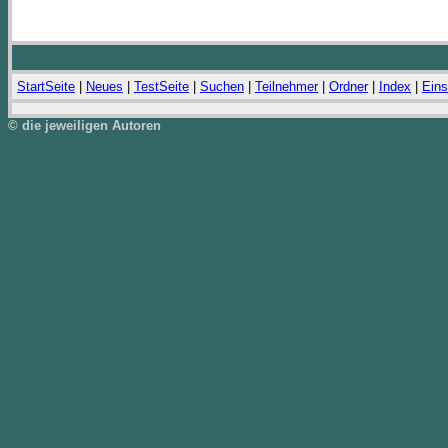
StartSeite
|
Neues
|
TestSeite
|
Suchen
|
Teilnehmer
|
Ordner
|
Index
|
Eins
© die jeweiligen Autoren