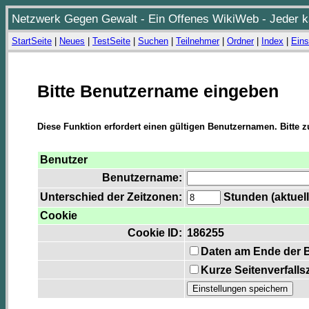
Netzwerk Gegen Gewalt - Ein Offenes WikiWeb - Jeder ka
StartSeite
|
Neues
|
TestSeite
|
Suchen
|
Teilnehmer
|
Ordner
|
Index
|
Eins
Bitte Benutzername eingeben
Diese Funktion erfordert einen gültigen Benutzernamen. Bitte 
Benutzer
Benutzername:
Unterschied der Zeitzonen:
Stunden (aktuell
Cookie
Cookie ID:
186255
Daten am Ende der 
Kurze Seitenverfalls