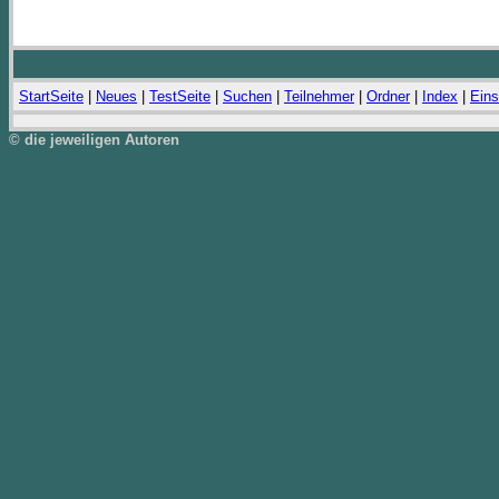
StartSeite
|
Neues
|
TestSeite
|
Suchen
|
Teilnehmer
|
Ordner
|
Index
|
Eins
© die jeweiligen Autoren