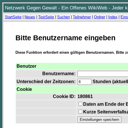
Netzwerk Gegen Gewalt - Ein Offenes WikiWeb - Jeder ka
StartSeite
|
Neues
|
TestSeite
|
Suchen
|
Teilnehmer
|
Ordner
|
Index
|
Eins
Bitte Benutzername eingeben
Diese Funktion erfordert einen gültigen Benutzernamen. Bitte 
Benutzer
Benutzername:
Unterschied der Zeitzonen:
Stunden (aktuell
Cookie
Cookie ID:
180861
Daten am Ende der 
Kurze Seitenverfalls