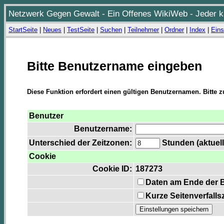
Netzwerk Gegen Gewalt - Ein Offenes WikiWeb - Jeder ka
StartSeite
|
Neues
|
TestSeite
|
Suchen
|
Teilnehmer
|
Ordner
|
Index
|
Eins
Bitte Benutzername eingeben
Diese Funktion erfordert einen gültigen Benutzernamen. Bitte 
Benutzer
Benutzername:
Unterschied der Zeitzonen:
Stunden (aktuell
Cookie
Cookie ID:
187273
Daten am Ende der 
Kurze Seitenverfalls