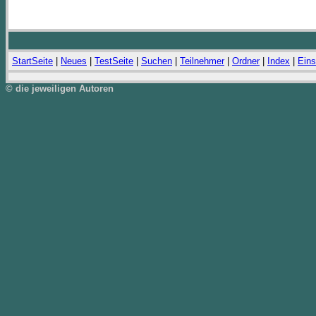
StartSeite
|
Neues
|
TestSeite
|
Suchen
|
Teilnehmer
|
Ordner
|
Index
|
Eins
© die jeweiligen Autoren