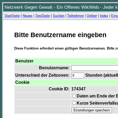
Netzwerk Gegen Gewalt - Ein Offenes WikiWeb - Jeder ka
StartSeite
|
Neues
|
TestSeite
|
Suchen
|
Teilnehmer
|
Ordner
|
Index
|
Eins
Bitte Benutzername eingeben
Diese Funktion erfordert einen gültigen Benutzernamen. Bitte 
Benutzer
Benutzername:
Unterschied der Zeitzonen:
Stunden (aktuell
Cookie
Cookie ID:
174347
Daten am Ende der 
Kurze Seitenverfalls