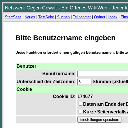
Netzwerk Gegen Gewalt - Ein Offenes WikiWeb - Jeder ka
StartSeite
|
Neues
|
TestSeite
|
Suchen
|
Teilnehmer
|
Ordner
|
Index
|
Eins
Bitte Benutzername eingeben
Diese Funktion erfordert einen gültigen Benutzernamen. Bitte 
Benutzer
Benutzername:
Unterschied der Zeitzonen:
Stunden (aktuell
Cookie
Cookie ID:
174677
Daten am Ende der 
Kurze Seitenverfalls