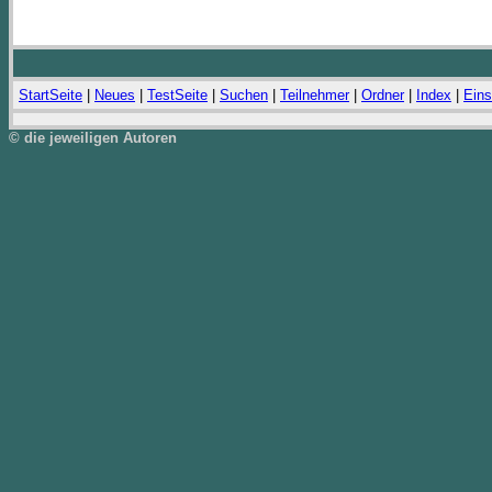
StartSeite
|
Neues
|
TestSeite
|
Suchen
|
Teilnehmer
|
Ordner
|
Index
|
Eins
© die jeweiligen Autoren