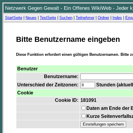
Netzwerk Gegen Gewalt - Ein Offenes WikiWeb - Jeder ka
StartSeite
|
Neues
|
TestSeite
|
Suchen
|
Teilnehmer
|
Ordner
|
Index
|
Eins
Bitte Benutzername eingeben
Diese Funktion erfordert einen gültigen Benutzernamen. Bitte 
Benutzer
Benutzername:
Unterschied der Zeitzonen:
Stunden (aktuell
Cookie
Cookie ID:
181091
Daten am Ende der 
Kurze Seitenverfalls