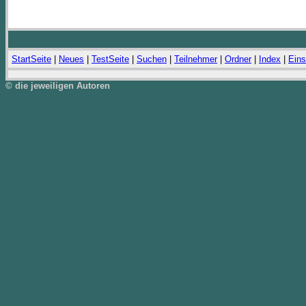
StartSeite
|
Neues
|
TestSeite
|
Suchen
|
Teilnehmer
|
Ordner
|
Index
|
Eins
© die jeweiligen Autoren