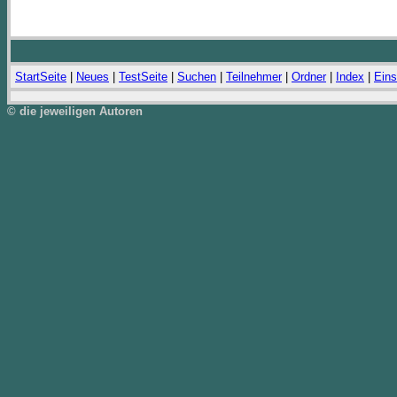
StartSeite
|
Neues
|
TestSeite
|
Suchen
|
Teilnehmer
|
Ordner
|
Index
|
Eins
© die jeweiligen Autoren