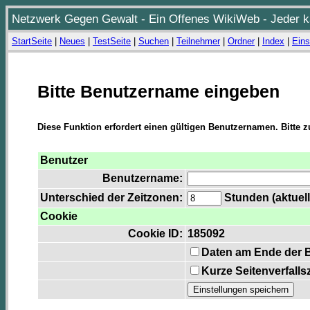
Netzwerk Gegen Gewalt - Ein Offenes WikiWeb - Jeder ka
StartSeite
|
Neues
|
TestSeite
|
Suchen
|
Teilnehmer
|
Ordner
|
Index
|
Eins
Bitte Benutzername eingeben
Diese Funktion erfordert einen gültigen Benutzernamen. Bitte 
Benutzer
Benutzername:
Unterschied der Zeitzonen:
Stunden (aktuell
Cookie
Cookie ID:
185092
Daten am Ende der 
Kurze Seitenverfalls