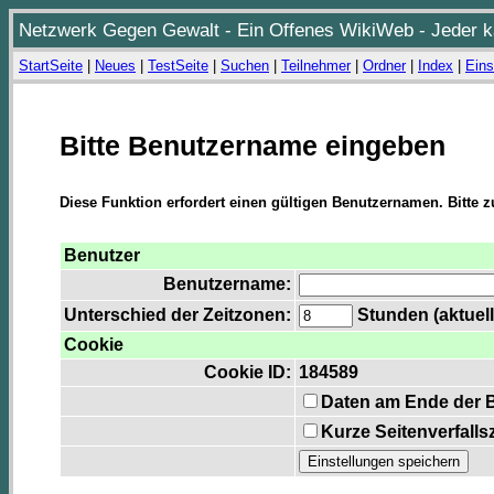
Netzwerk Gegen Gewalt - Ein Offenes WikiWeb - Jeder ka
StartSeite
|
Neues
|
TestSeite
|
Suchen
|
Teilnehmer
|
Ordner
|
Index
|
Eins
Bitte Benutzername eingeben
Diese Funktion erfordert einen gültigen Benutzernamen. Bitte 
Benutzer
Benutzername:
Unterschied der Zeitzonen:
Stunden (aktuell
Cookie
Cookie ID:
184589
Daten am Ende der 
Kurze Seitenverfalls