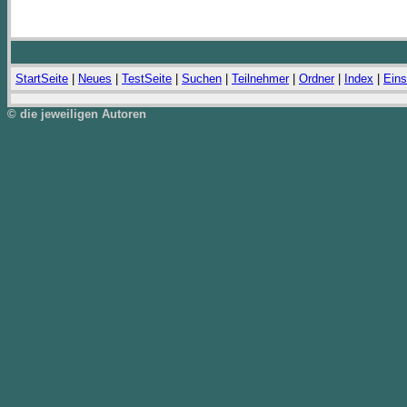
StartSeite
|
Neues
|
TestSeite
|
Suchen
|
Teilnehmer
|
Ordner
|
Index
|
Eins
© die jeweiligen Autoren