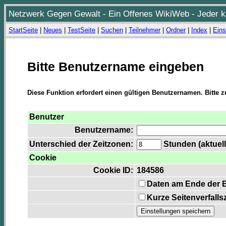
Netzwerk Gegen Gewalt - Ein Offenes WikiWeb - Jeder ka
StartSeite
|
Neues
|
TestSeite
|
Suchen
|
Teilnehmer
|
Ordner
|
Index
|
Eins
Bitte Benutzername eingeben
Diese Funktion erfordert einen gültigen Benutzernamen. Bitte 
Benutzer
Benutzername:
Unterschied der Zeitzonen:
Stunden (aktuell
Cookie
Cookie ID:
184586
Daten am Ende der 
Kurze Seitenverfalls