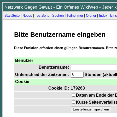
Netzwerk Gegen Gewalt - Ein Offenes WikiWeb - Jeder ka
StartSeite
|
Neues
|
TestSeite
|
Suchen
|
Teilnehmer
|
Ordner
|
Index
|
Eins
Bitte Benutzername eingeben
Diese Funktion erfordert einen gültigen Benutzernamen. Bitte 
Benutzer
Benutzername:
Unterschied der Zeitzonen:
Stunden (aktuell
Cookie
Cookie ID:
179263
Daten am Ende der 
Kurze Seitenverfalls