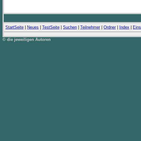
StartSeite
|
Neues
|
TestSeite
|
Suchen
|
Teilnehmer
|
Ordner
|
Index
|
Eins
© die jeweiligen Autoren