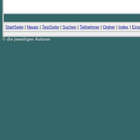
StartSeite
|
Neues
|
TestSeite
|
Suchen
|
Teilnehmer
|
Ordner
|
Index
|
Eins
© die jeweiligen Autoren