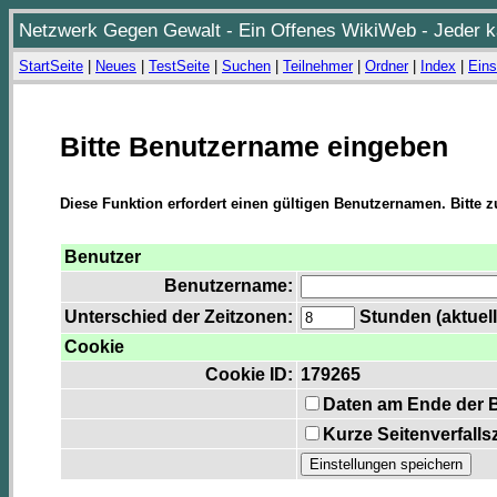
Netzwerk Gegen Gewalt - Ein Offenes WikiWeb - Jeder ka
StartSeite
|
Neues
|
TestSeite
|
Suchen
|
Teilnehmer
|
Ordner
|
Index
|
Eins
Bitte Benutzername eingeben
Diese Funktion erfordert einen gültigen Benutzernamen. Bitte 
Benutzer
Benutzername:
Unterschied der Zeitzonen:
Stunden (aktuell
Cookie
Cookie ID:
179265
Daten am Ende der 
Kurze Seitenverfalls