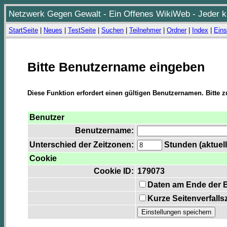
Netzwerk Gegen Gewalt - Ein Offenes WikiWeb - Jeder ka
StartSeite
|
Neues
|
TestSeite
|
Suchen
|
Teilnehmer
|
Ordner
|
Index
|
Eins
Bitte Benutzername eingeben
Diese Funktion erfordert einen gültigen Benutzernamen. Bitte 
Benutzer
Benutzername:
Unterschied der Zeitzonen:
Stunden (aktuell
Cookie
Cookie ID:
179073
Daten am Ende der 
Kurze Seitenverfalls