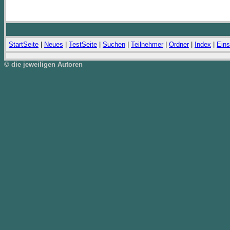
StartSeite
|
Neues
|
TestSeite
|
Suchen
|
Teilnehmer
|
Ordner
|
Index
|
Eins
© die jeweiligen Autoren