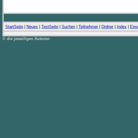
StartSeite
|
Neues
|
TestSeite
|
Suchen
|
Teilnehmer
|
Ordner
|
Index
|
Eins
© die jeweiligen Autoren