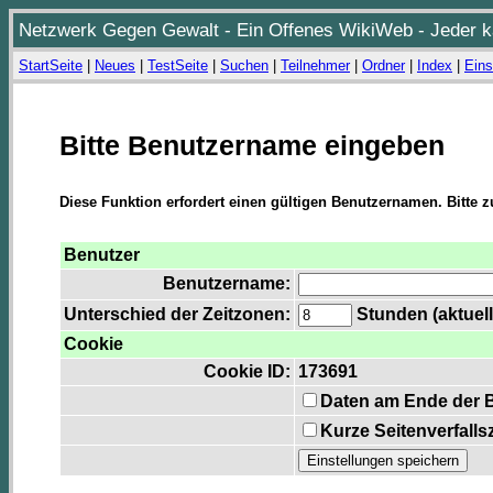
Netzwerk Gegen Gewalt - Ein Offenes WikiWeb - Jeder ka
StartSeite
|
Neues
|
TestSeite
|
Suchen
|
Teilnehmer
|
Ordner
|
Index
|
Eins
Bitte Benutzername eingeben
Diese Funktion erfordert einen gültigen Benutzernamen. Bitte 
Benutzer
Benutzername:
Unterschied der Zeitzonen:
Stunden (aktuell
Cookie
Cookie ID:
173691
Daten am Ende der 
Kurze Seitenverfalls